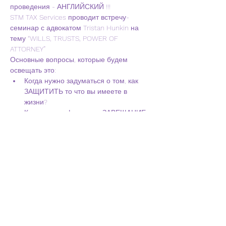
проведения - АНГЛИЙСКИЙ !!!
STM TAX Services проводит встречу-
семинар с адвокатом Tristan Hunkin на 
тему “WILLS, TRUSTS, POWER OF 
ATTORNEY”
Основные вопросы, которые будем 
освещать это:
Когда нужно задуматься о том, как 
ЗАЩИТИТЬ то что вы имеете в 
жизни?
Как и когда оформлять ЗАВЕЩАНИЕ
Вопрос ОПЕКИ ваших детей на 
случай непредвиденных 
обстоятельств, случившихся с вами
Show More
Share this event