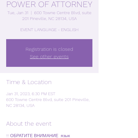
POWER OF ATTORNEY
Tue, Jan 31
  |  
600 Towne Centre Blvd, suite
201 Pineville, NC 28134, USA
EVENT LANGUAGE - ENGLISH
Registration is closed
See other events
Time & Location
Jan 31, 2023, 6:30 PM EST
600 Towne Centre Blvd, suite 201 Pineville,
NC 28134, USA
About the event
!!! ОБРАТИТЕ ВНИМАНИЕ  язык 